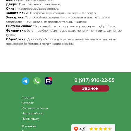
Двери:
Пластиковые / стеклянные;
Окна:
Пластиковые / деревянные;
Защита печи:
Заводской термозащитный экран Теплодар;
Электрика:
Термостойкие светильники + розетки и выключатели в
гофрированном канале, распределительный щиток;
Система слива:
Сборочный трап с гидрозатвором, через трубу 110 мм;
Фундамент:
бетонные блоки/винтовые сваи, монолитная плита, заливные
тумбы;
Обработка:
Доски обработаны трудно вымываемым антисептиком на
производстве методом погружения в ванну.
8 (917) 916-22-55
Звонок
Главная
Каталог
Рассчитать баню
Наши работы
Партнерам
Контакты