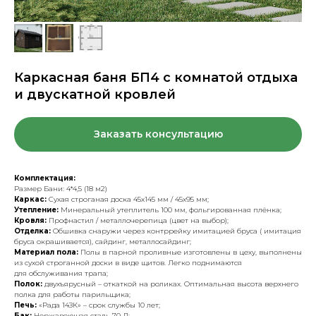
Каркасная баня БП4 с комнатой отдыха
и двускатной кровлей
Заказать консультацию
Комплектация:
Размер Бани: 4*4,5 (18 м2)
Каркас:
Сухая строганая доска 45х145 мм / 45х95 мм;
Утепление:
Минеральный утеплитель 100 мм, фольгированная плёнка;
Кровля:
Профнастил / металлочерепица (цвет на выбор);
Отделка:
Обшивка снаружи через контррейку имитацией бруса ( имитация
бруса окрашивается), сайдинг, металлосайдинг;
Материал пола:
Полы в парной проливные изготовлены в цеху, выполнены
из сухой строганной доски в виде щитов. Легко поднимаются
для обслуживания трапа;
Полок:
двухъярусный – откаткой на роликах. Оптимальная высота верхнего
полка для работы парильщика;
Печь:
«Рада 14ЗК» – срок службы 10 лет;
Бак:
Нержавеющая сталь 70 Л;