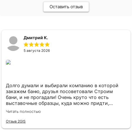
Оставить отзыв
Дмитрий К.
5 августа 2026
Долго думали и выбирали компанию в которой
закажем баню, друзья посоветовали Строим
бани, и не прогадали! Очень круто что есть
выставочные образцы, куда можно придти,
посмотреть, потрогать и понять какой размер
Читать полностью
бани нужен именно нам! Ещё один + в том что
предоплата всего 1% и не нужно переживать о
Отзыв 2GIS
внесенных деньгах когда заказываешь заранее.