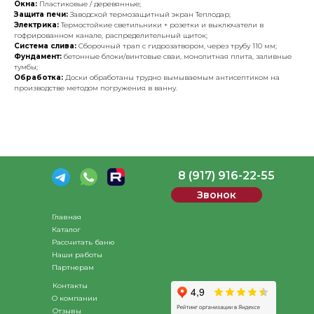
Окна:
Пластиковые / деревянные;
Защита печи:
Заводской термозащитный экран Теплодар;
Электрика:
Термостойкие светильники + розетки и выключатели в
гофрированном канале, распределительный щиток;
Система слива:
Сборочный трап с гидрозатвором, через трубу 110 мм;
Фундамент:
бетонные блоки/винтовые сваи, монолитная плита, заливные
тумбы;
Обработка:
Доски обработаны трудно вымываемым антисептиком на
производстве методом погружения в ванну.
8 (917) 916-22-55
Звонок
Главная
Каталог
Рассчитать баню
Наши работы
Партнерам
Контакты
О компании
Отзывы