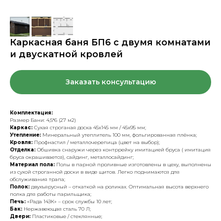
Каркасная баня БП6 с двумя комнатами
и двускатной кровлей
Заказать консультацию
Комплектация:
Размер Бани: 4,5*6 (27 м2)
Каркас:
Сухая строганая доска 45х145 мм / 45х95 мм;
Утепление:
Минеральный утеплитель 100 мм, фольгированная плёнка;
Кровля:
Профнастил / металлочерепица (цвет на выбор);
Отделка:
Обшивка снаружи через контррейку имитацией бруса ( имитация
бруса окрашивается), сайдинг, металлосайдинг;
Материал пола:
Полы в парной проливные изготовлены в цеху, выполнены
из сухой строганной доски в виде щитов. Легко поднимаются для
обслуживания трапа;
Полок:
двухъярусный – откаткой на роликах. Оптимальная высота верхнего
полка для работы парильщика;
Печь:
«Рада 14ЗК» – срок службы 10 лет;
Бак:
Нержавеющая сталь 70 Л;
Двери:
Пластиковые / стеклянные;