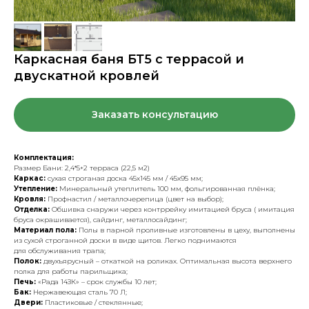
Каркасная баня БТ5 с террасой и
двускатной кровлей
Заказать консультацию
Комплектация:
Размер Бани: 2,4*5+2 терраса (22,5 м2)
Каркас:
сухая строганая доска 45х145 мм / 45х95 мм;
Утепление:
Минеральный утеплитель 100 мм, фольгированная плёнка;
Кровля:
Профнастил / металлочерепица (цвет на выбор);
Отделка:
Обшивка снаружи через контррейку имитацией бруса ( имитация
бруса окрашивается), сайдинг, металлосайдинг;
Материал пола:
Полы в парной проливные изготовлены в цеху, выполнены
из сухой строганной доски в виде щитов. Легко поднимаются
для обслуживания трапа;
Полок:
двухъярусный – откаткой на роликах. Оптимальная высота верхнего
полка для работы парильщика;
Печь:
«Рада 14ЗК» – срок службы 10 лет;
Бак:
Нержавеющая сталь 70 Л;
Двери:
Пластиковые / стеклянные;