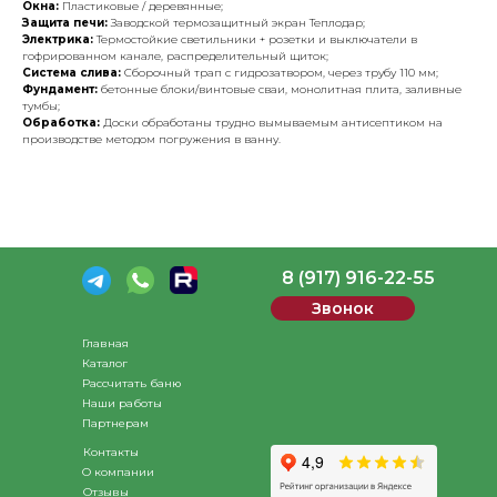
Окна:
Пластиковые / деревянные;
Защита печи:
Заводской термозащитный экран Теплодар;
Электрика:
Термостойкие светильники + розетки и выключатели в
гофрированном канале, распределительный щиток;
Система слива:
Сборочный трап с гидрозатвором, через трубу 110 мм;
Фундамент:
бетонные блоки/винтовые сваи, монолитная плита, заливные
тумбы;
Обработка:
Доски обработаны трудно вымываемым антисептиком на
производстве методом погружения в ванну.
8 (917) 916-22-55
Звонок
Главная
Каталог
Рассчитать баню
Наши работы
Партнерам
Контакты
О компании
Отзывы