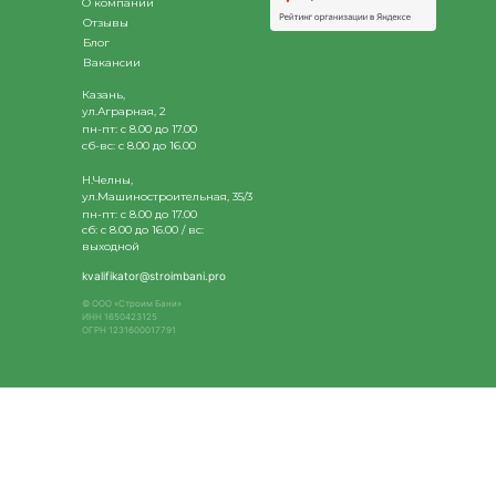
О компании
Отзывы
Блог
Вакансии
Казань,
ул.Аграрная, 2
пн-пт: с 8.00 до 17.00
сб-вс: с 8.00 до 16.00
Н.Челны,
ул.Машиностроительная, 35/3
пн-пт: с 8.00 до 17.00
сб: с 8.00 до 16.00 / вс:
выходной
kvalifikator@stroimbani.pro
© ООО «Строим Бани»
ИНН 1650423125
ОГРН 1231600017791