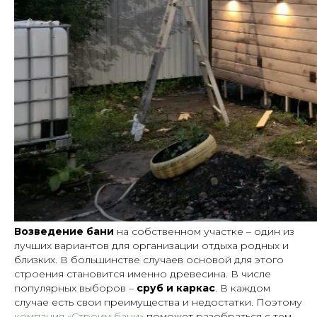
Возведение бани
на собственном участке – один из
лучших вариантов для организации отдыха родных и
близких. В большинстве случаев основой для этого
строения становится именно древесина. В числе
популярных выборов –
сруб и каркас
. В каждом
случае есть свои преимущества и недостатки. Поэтому
компания «Строим бани»
поможет разобраться с тем,